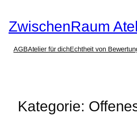
Zum
Inhalt
ZwischenRaum Atel
springen
AGB
Atelier für dich
Echtheit von Bewertu
Kategorie:
Offenes