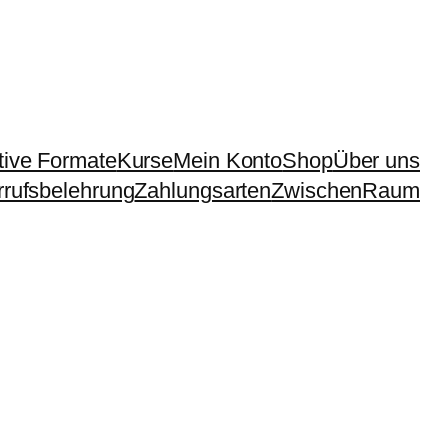
tive Formate
Kurse
Mein Konto
Shop
Über uns
rufsbelehrung
Zahlungsarten
ZwischenRaum