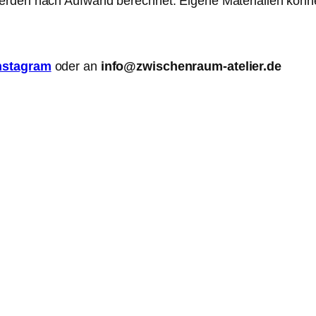
werden nach Aufwand berechnet. Eigene Materialien könn
nstagram
oder an
info@zwischenraum-atelier.de