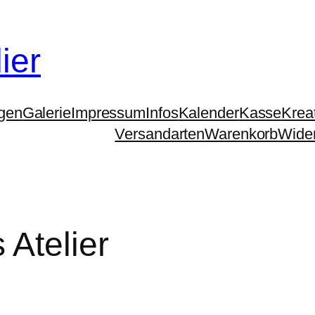
ier
ngen
Galerie
Impressum
Infos
Kalender
Kasse
Krea
Versandarten
Warenkorb
Wider
 Atelier